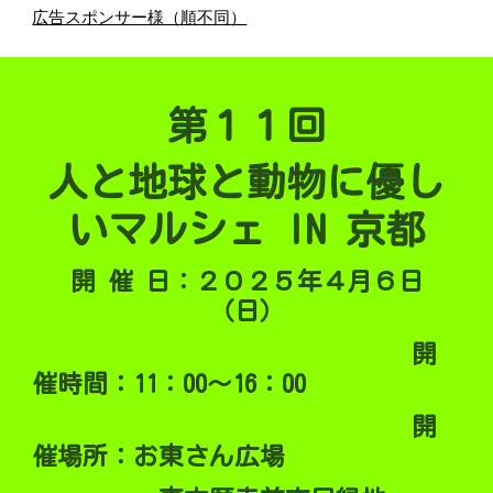
広告スポンサー様（順不同）
第
１１
回
人と地球と動物に優し
いマルシェ
IN
京都
開 催 日：２０２５年４月６日
（日）
開
催時間：11：00～16：00
開
催場所：お東さん広場