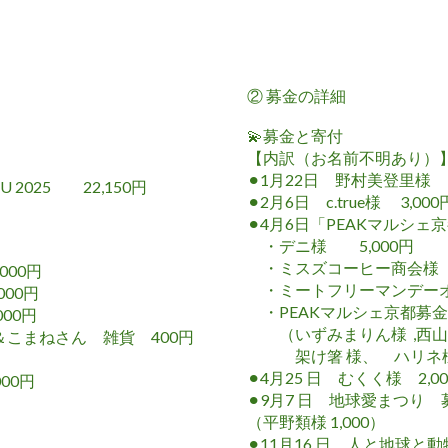
② 募金の詳細
💫募金と寄付
【内訳（お名前不明あり）
⚫︎1月22日
野村美登里様 30
 2025 22,150円
⚫︎2月6日
c.true様 3,000
⚫︎4月6日「PEAKマルシェ
・
デニ様 5,000円
・
ミスズコーヒー商会様 3
000円
・
ミートフリーマンデー
00円
・
PEAKマルシェ京都募金箱
000円
（いずみまりん様 ,西
こまねさん 雑貨 400円
架け箸 様、
ハリネ
⚫︎4月25 日
むくく様 2,00
000円
⚫︎9月7 日 地球愛まつり 募
（平野類様 1,000）
⚫︎11月16 日
人と地球と動物