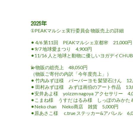
2025年
①PEAKマルシェ実行委員会 物販売上の詳細
⚫︎ 4/6 第11回 PEAKマルシェ京都🌸 21,000円
⚫︎9/7 地球愛まつり 4,900円
⚫︎11/16 人と地球と動物に優しいヨガデイCHUBU
💫物販の総売上 48,050円
（物販ご寄付の内訳「今年度売上」）
⚫︎
竹内みずほ様
バーバーヨモ 髪望石けん 12,
⚫︎
田村みずほ様
みずほ画伯のアート作品 13,0
⚫︎
安井あよ様
yoizzm nagoya アクセサリー 4,
⚫︎
こまね様 うすだ はるみ様
しっぽのみかた＆
⚫︎
Neko chan
Neko商店 雑貨 5,000円
⚫︎
原あさこ様
c.true ステッカー&アパレル 6,