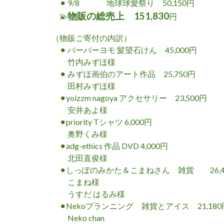
⚫︎ 9/8 地球球愛祭り 50,150
円
物販の総売上 151,830
💫
円
（物販ご寄付の内訳）
⚫︎ バーバーヨモ 髪望石けん 45,000
円
竹内みずほ様
⚫︎ みずほ画伯のアート作品 25,750
円
田村みずほ様
⚫︎yoizzm nagoya アクセサリー 23,500
円
安井あよ様
⚫︎priority Tシャツ 6,000
円
奥野くみ様
⚫︎adg-ethics 作品 DVD 4,000
円
北田直俊様
⚫︎しっぽのみかた＆こまねさん 雑貨 26,4
こまね様
うすだ はるみ様
⚫︎Nekoプランニング 雑貨とアイス 21,180
Neko chan