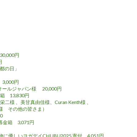
】
,000円
円
京都の日」
,000円
オールジャパン様
20,000円
 13,830円
山栄二様 、美甘真由佳様
、
Curan Kenth様 、
様 その他の皆さま）
0
金箱 3,071円
に優しいヨガデイCHUBU2025 寄付 4,051円