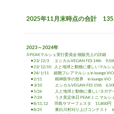
2025年11月末時点の合計 135,
2023～
2024年
①PEAKマルシェ実行委員会 物販売上の詳細
⚫︎23/ 12/3 エシカルVEGAN FES 14th 9,5
⚫︎23/ 12/10 人と地球と動物に優しいマルシェin
⚫︎24/ 1/11 細胞フレアマルシェin lounge VIO
⚫︎2/11 精神医学の世界 in lounge VIO 4
⚫︎3/10 エシカルVEGAN FES 15th 6,50
⚫︎5/26 人と地球と動物に優しいヨガデイCHU
⚫︎7/24 うさ美定休日 PEAKミニ マルシェ 
⚫︎8/11, 12 羽島サマーフェスタ 11,800
円
⚫︎8/25 東白川村刈り上げコンテスト 6,