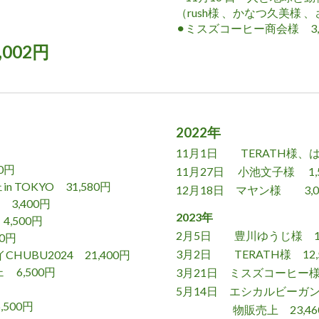
（rush様 、かなつ久美様 
⚫︎ミスズコーヒー商会様 3,
002円
2022年
11月1日 TERATH様、はるち
00円
11月27日 小池文子様 1,
 TOKYO 31,580円
12月18日 マヤン様 3,0
 3,400
円
2023年
,500
円
2月5日 豊川ゆうじ様 1,
0
円
3月2日 TERATH様 12,
BU2024 21,400
円
6,500
円
3月21日 ミスズコーヒー様 
5月14日 エシカルビーガ
500
円
物販売上 23,46