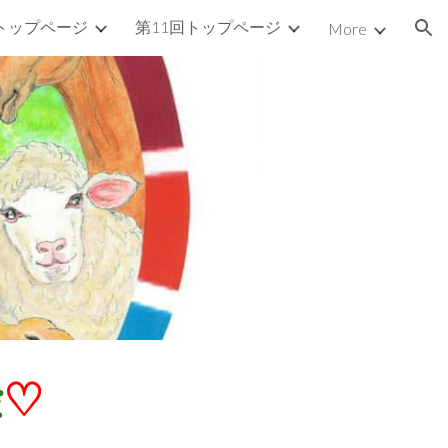
回トップページ
第11回トップページ
More
ion
金
♡