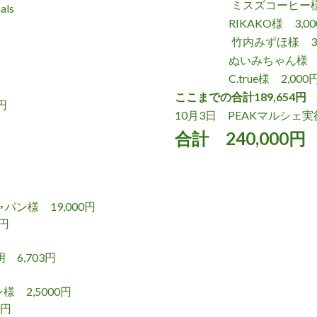
ミスズコーヒー様 4
als
RIKAKO様 3,0
竹内みずほ様 3,0
ぬいみちゃん様 3,
C.true様 2,000
ここまでの合計189,654円
円
10月3日 PEAKマルシェ実行
合計 240,000円
 19,000
円
円
6,703
円
 2,5000
円
円