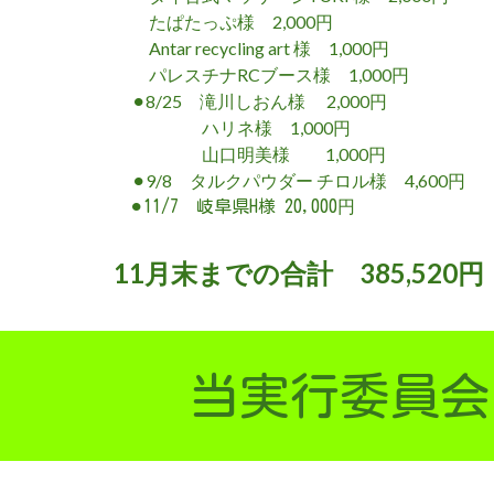
たぱたっぷ様 2,000
円
Antar recycling art 様 1,000
円
パレスチナRCブース様 1,000
円
⚫︎8/25 滝川しおん様 2,000
円
ハリネ様 1,000
円
山口明美様 1,000
円
⚫︎9/8 タルクパウダー チロル様 4,600
円
円
⚫︎11/7 岐阜県H様 20,000
11月末までの合計 385,520
円
当実行委員会